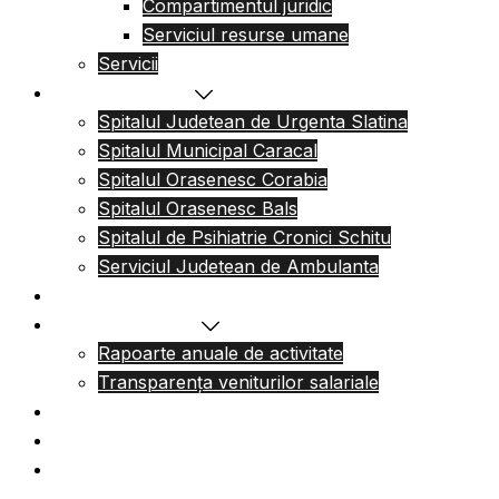
Compartimentul juridic
Serviciul resurse umane
Servicii
Reteaua sanitara
Spitalul Judetean de Urgenta Slatina
Spitalul Municipal Caracal
Spitalul Orasenesc Corabia
Spitalul Orasenesc Bals
Spitalul de Psihiatrie Cronici Schitu
Serviciul Judetean de Ambulanta
Centre de permanenta
Informatii Publice
Rapoarte anuale de activitate
Transparența veniturilor salariale
Informatii utile
Formulare utile
Integritatea Institutionala