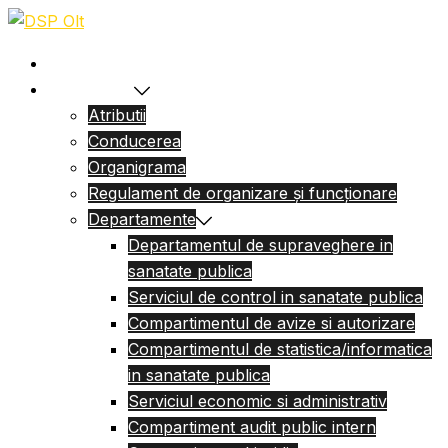
Sari
la
Acasa
conținut
Despre Noi
Atributii
Conducerea
Organigrama
Regulament de organizare și funcționare
Departamente
Departamentul de supraveghere in
sanatate publica
Serviciul de control in sanatate publica
Compartimentul de avize si autorizare
Compartimentul de statistica/informatica
in sanatate publica
Serviciul economic si administrativ
Compartiment audit public intern