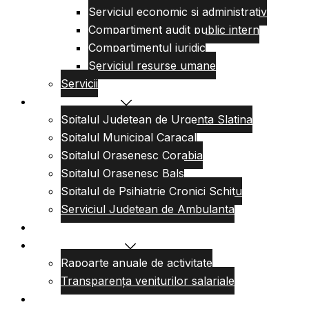
Serviciul economic si administrativ
Compartiment audit public intern
Compartimentul juridic
Serviciul resurse umane
Servicii
Reteaua sanitara
Spitalul Judetean de Urgenta Slatina
Spitalul Municipal Caracal
Spitalul Orasenesc Corabia
Spitalul Orasenesc Bals
Spitalul de Psihiatrie Cronici Schitu
Serviciul Judetean de Ambulanta
Centre de permanenta
Informatii Publice
Rapoarte anuale de activitate
Transparența veniturilor salariale
Informatii utile