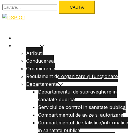
Caută
după:
Acasa
Despre Noi
Atributii
Conducerea
Organigrama
Regulament de organizare și funcționare
Departamente
Departamentul de supraveghere in
sanatate publica
Serviciul de control in sanatate publica
Compartimentul de avize si autorizare
Compartimentul de statistica/informatica
in sanatate publica