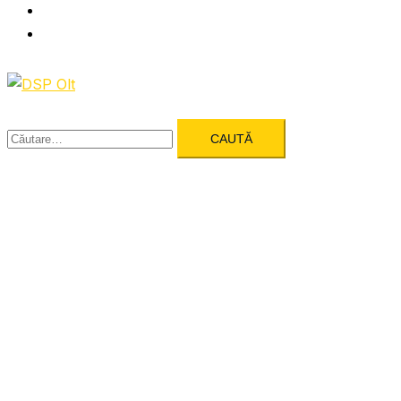
Formulare utile
Integritatea Institutionala
Caută
după: