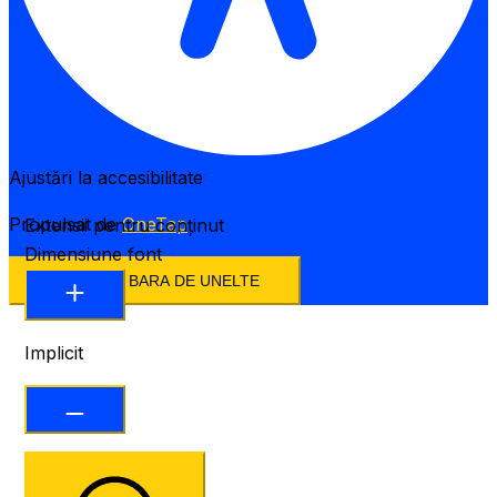
Ajustări la accesibilitate
Propulsat de
OneTap
Extensii pentru conținut
Dimensiune font
ASCUNDE BARA DE UNELTE
Implicit