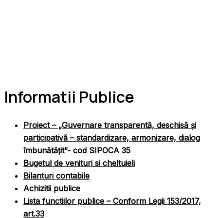
Informatii Publice
Proiect – „Guvernare transparentă, deschisă și
participativă – standardizare, armonizare, dialog
îmbunătățit”- cod SIPOCA 35
Bugetul de venituri si cheltuieli
Bilanturi contabile
Achizitii publice
Lista functiilor publice – Conform Legii 153/2017,
art.33