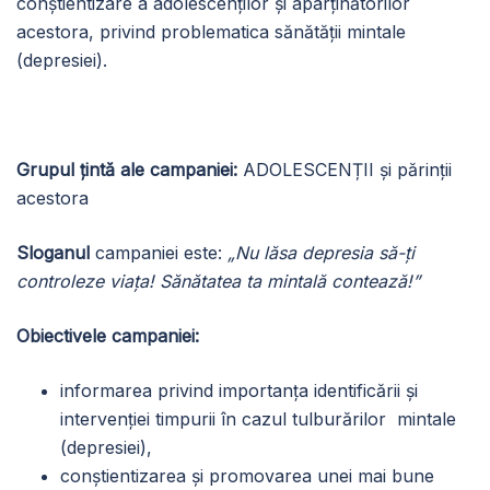
conștientizare a adolescenților și aparținătorilor
acestora, privind problematica sănătății mintale
(depresiei).
Grupul țintă ale campaniei:
ADOLESCENȚII și părinții
acestora
Sloganul
campaniei este:
„Nu lăsa depresia să-ți
controleze viața! Sănătatea ta mintală contează!”
Obiectivele campaniei:
informarea privind importanța identificării și
intervenției timpurii în cazul tulburărilor mintale
(depresiei),
conştientizarea şi promovarea unei mai bune