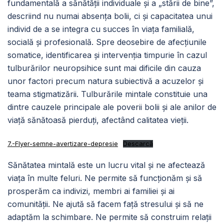
fundamentală a sănătăţii individuale și a „stării de bine”,
descriind nu numai absența bolii, ci și capacitatea unui
individ de a se integra cu succes în viața familială,
socială și profesională. Spre deosebire de afecțiunile
somatice, identificarea și intervenția timpurie în cazul
tulburărilor neuropsihice sunt mai dificile din cauza
unor factori precum natura subiectivă a acuzelor și
teama stigmatizării. Tulburările mintale constituie una
dintre cauzele principale ale poverii bolii și ale anilor de
viață sănătoasă pierduți, afectând calitatea vieții.
7.-Flyer-semne-avertizare-depresie
Descarcă
Sănătatea mintală este un lucru vital și ne afectează
viața în multe feluri. Ne permite să funcționăm și să
prosperăm ca indivizi, membri ai familiei și ai
comunității. Ne ajută să facem față stresului și să ne
adaptăm la schimbare. Ne permite să construim relații