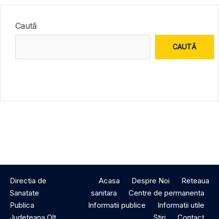
Caută
CAUTĂ
Directia de
Acasa
Despre Noi
Reteaua
Sanatate
sanitara
Centre de permanenta
Publica
Informatii publice
Informatii utile
Judeteana Olt
Stiri
Contact