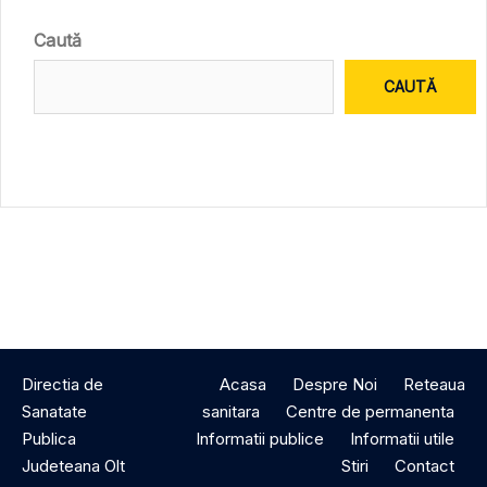
Caută
CAUTĂ
Directia de
Acasa
Despre Noi
Reteaua
Sanatate
sanitara
Centre de permanenta
Publica
Informatii publice
Informatii utile
Judeteana Olt
Stiri
Contact