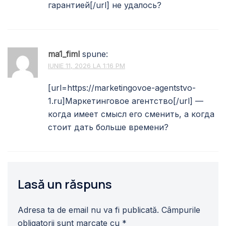
гарантией[/url] не удалось?
ma1_fiml
spune:
IUNIE 11, 2026 LA 1:16 PM
[url=https://marketingovoe-agentstvo-
1.ru]Маркетинговое агентство[/url] —
когда имеет смысл его сменить, а когда
стоит дать больше времени?
Lasă un răspuns
Adresa ta de email nu va fi publicată.
Câmpurile
obligatorii sunt marcate cu
*