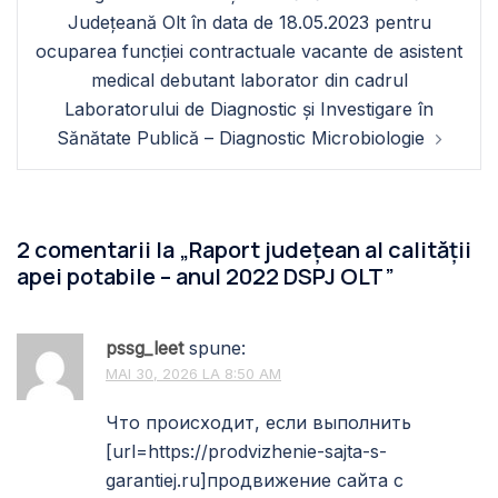
Județeană Olt în data de 18.05.2023 pentru
ocuparea funcției contractuale vacante de asistent
medical debutant laborator din cadrul
Laboratorului de Diagnostic și Investigare în
Sănătate Publică – Diagnostic Microbiologie
2 comentarii la „
Raport județean al calității
apei potabile – anul 2022 DSPJ OLT
”
pssg_leet
spune:
MAI 30, 2026 LA 8:50 AM
Что происходит, если выполнить
[url=https://prodvizhenie-sajta-s-
garantiej.ru]продвижение сайта с