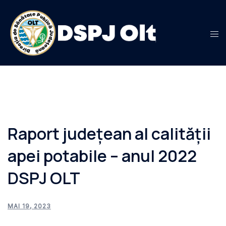
Sari
la
conținut
Raport județean al calității
apei potabile – anul 2022
DSPJ OLT
MAI 19, 2023