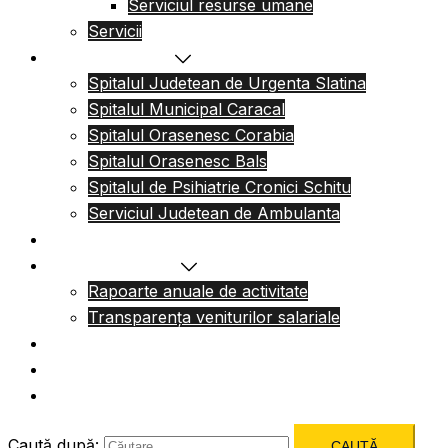
Serviciul resurse umane
Servicii
Reteaua sanitara
Spitalul Judetean de Urgenta Slatina
Spitalul Municipal Caracal
Spitalul Orasenesc Corabia
Spitalul Orasenesc Bals
Spitalul de Psihiatrie Cronici Schitu
Serviciul Judetean de Ambulanta
Centre de permanenta
Informatii Publice
Rapoarte anuale de activitate
Transparența veniturilor salariale
Informatii utile
Formulare utile
Integritatea Institutionala
Caută după: