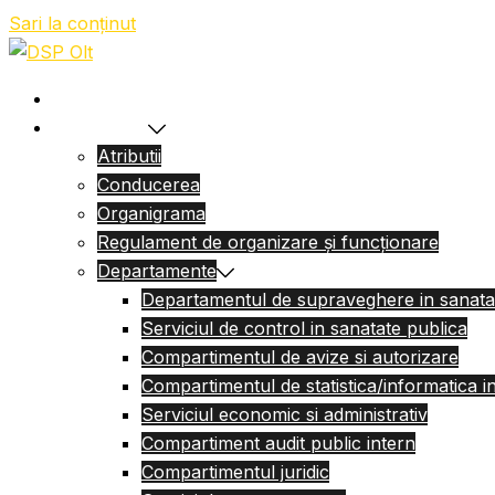
Sari la conținut
Acasa
Despre Noi
Atributii
Conducerea
Organigrama
Regulament de organizare și funcționare
Departamente
Departamentul de supraveghere in sanata
Serviciul de control in sanatate publica
Compartimentul de avize si autorizare
Compartimentul de statistica/informatica i
Serviciul economic si administrativ
Compartiment audit public intern
Compartimentul juridic