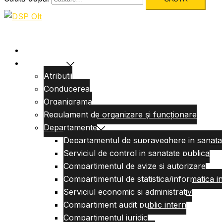
Acasa
Despre Noi
Atributii
Conducerea
Organigrama
Regulament de organizare și funcționare
Departamente
Departamentul de supraveghere in sanata
Serviciul de control in sanatate publica
Compartimentul de avize si autorizare
Compartimentul de statistica/informatica i
Serviciul economic si administrativ
Compartiment audit public intern
Compartimentul juridic