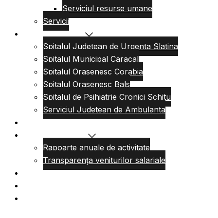
Serviciul resurse umane
Servicii
Reteaua sanitara
Spitalul Judetean de Urgenta Slatina
Spitalul Municipal Caracal
Spitalul Orasenesc Corabia
Spitalul Orasenesc Bals
Spitalul de Psihiatrie Cronici Schitu
Serviciul Judetean de Ambulanta
Centre de permanenta
Informatii Publice
Rapoarte anuale de activitate
Transparența veniturilor salariale
Informatii utile
Formulare utile
Integritatea Institutionala