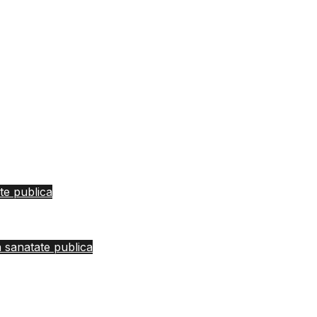
te publica
n sanatate publica