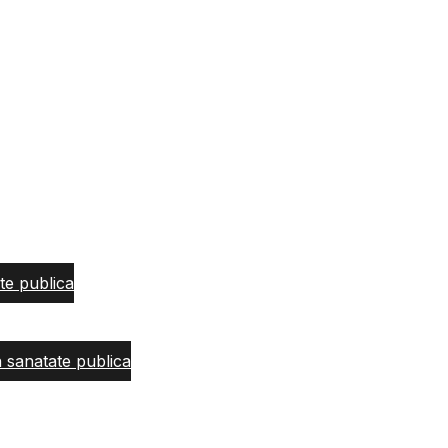
te publica
n sanatate publica