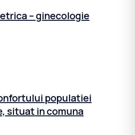
tetrica – ginecologie
onfortului populatiei
e, situat in comuna