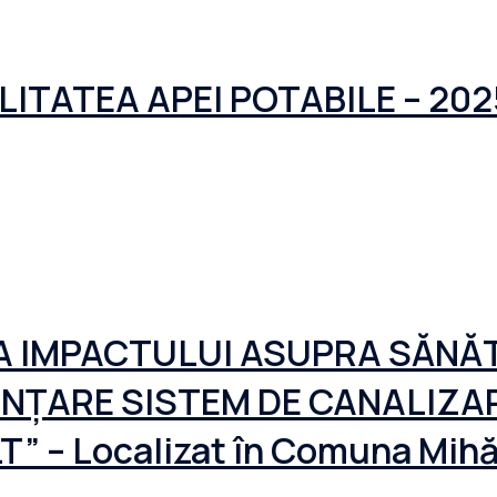
ITATEA APEI POTABILE – 202
A IMPACTULUI ASUPRA SĂNĂT
NFIINȚARE SISTEM DE CANALIZ
 – Localizat în Comuna Mihăe