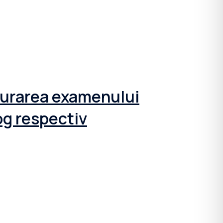
șurarea examenului
og respectiv