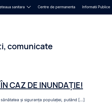
eteaua sanitara
Centre de permanenta
Informatii Publice
ati, comunicate
ÎN CAZ DE INUNDAȚIE!
u sănătatea și siguranța populației, putând […]