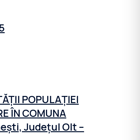
5
ĂȚII POPULAȚIEI
ARE ÎN COMUNA
ști, Județul Olt –