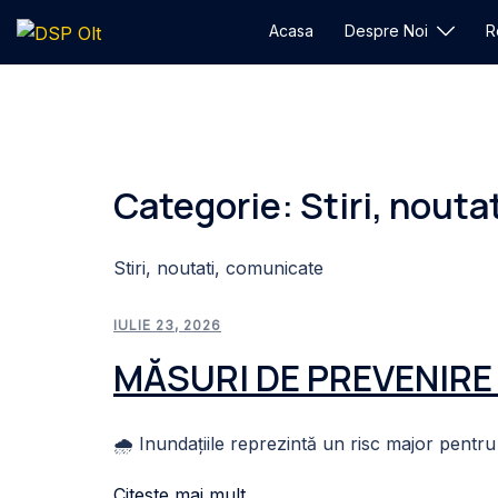
Sari
Acasa
Despre Noi
R
la
conținut
Categorie:
Stiri, nout
Stiri, noutati, comunicate
IULIE 23, 2026
MĂSURI DE PREVENIRE 
🌧️ Inundațiile reprezintă un risc major pentr
Citeste mai mult