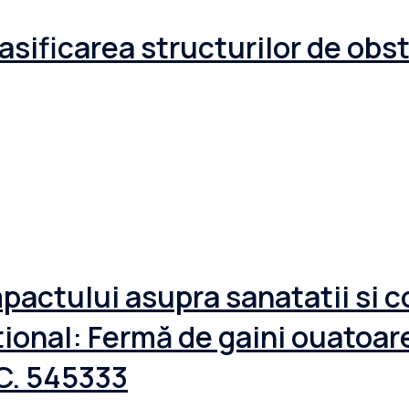
lasificarea structurilor de obs
pactului asupra sanatatii si c
tional: Fermă de gaini ouatoar
.C. 545333