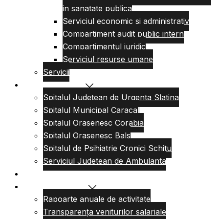
in sanatate publica
Serviciul economic si administrativ
Compartiment audit public intern
Compartimentul juridic
Serviciul resurse umane
Servicii
Reteaua sanitara
Spitalul Judetean de Urgenta Slatina
Spitalul Municipal Caracal
Spitalul Orasenesc Corabia
Spitalul Orasenesc Bals
Spitalul de Psihiatrie Cronici Schitu
Serviciul Judetean de Ambulanta
Centre de permanenta
Informatii Publice
Rapoarte anuale de activitate
Transparența veniturilor salariale