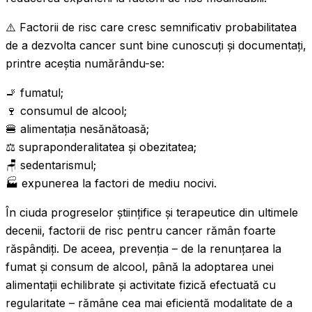
⚠️ Factorii de risc care cresc semnificativ probabilitatea
de a dezvolta cancer sunt bine cunoscuți și documentați,
printre aceștia numărându-se:
🚬 fumatul;
🍷 consumul de alcool;
🍔 alimentația nesănătoasă;
⚖️ supraponderalitatea și obezitatea;
🪑 sedentarismul;
🏭 expunerea la factori de mediu nocivi.
În ciuda progreselor științifice și terapeutice din ultimele
decenii, factorii de risc pentru cancer rămân foarte
răspândiți. De aceea, prevenția – de la renunțarea la
fumat și consum de alcool, până la adoptarea unei
alimentații echilibrate și activitate fizică efectuată cu
regularitate – rămâne cea mai eficientă modalitate de a