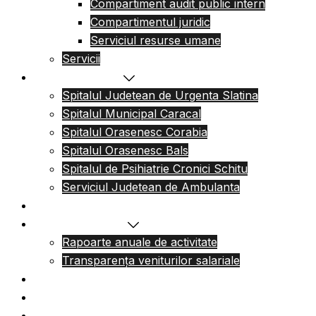
Compartiment audit public intern
Compartimentul juridic
Serviciul resurse umane
Servicii
Reteaua sanitara
Spitalul Judetean de Urgenta Slatina
Spitalul Municipal Caracal
Spitalul Orasenesc Corabia
Spitalul Orasenesc Bals
Spitalul de Psihiatrie Cronici Schitu
Serviciul Judetean de Ambulanta
Centre de permanenta
Informatii Publice
Rapoarte anuale de activitate
Transparența veniturilor salariale
Informatii utile
Formulare utile
Integritatea Institutionala