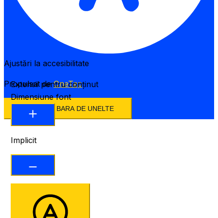
Ajustări la accesibilitate
Propulsat de
OneTap
Extensii pentru conținut
Dimensiune font
ASCUNDE BARA DE UNELTE
Implicit