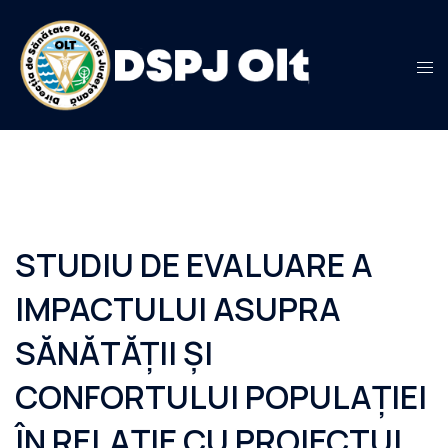
Sari
la
conținut
STUDIU DE EVALUARE A
IMPACTULUI ASUPRA
SĂNĂTĂȚII ȘI
CONFORTULUI POPULAȚIEI
ÎN RELAȚIE CU PROIECTUL