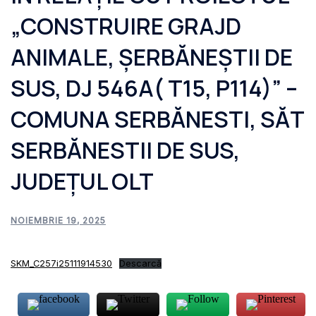
„CONSTRUIRE GRAJD
ANIMALE, ȘERBĂNEȘTII DE
SUS, DJ 546A( T15, P114)” –
COMUNA SERBĂNESTI, SĂT
SERBĂNESTII DE SUS,
JUDEȚUL OLT
NOIEMBRIE 19, 2025
SKM_C257i25111914530
Descarcă