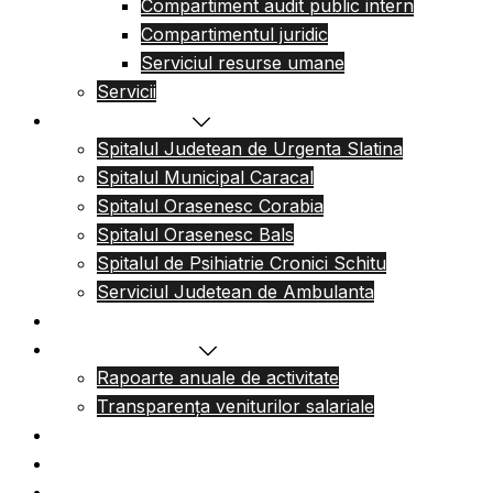
Compartiment audit public intern
Compartimentul juridic
Serviciul resurse umane
Servicii
Reteaua sanitara
Spitalul Judetean de Urgenta Slatina
Spitalul Municipal Caracal
Spitalul Orasenesc Corabia
Spitalul Orasenesc Bals
Spitalul de Psihiatrie Cronici Schitu
Serviciul Judetean de Ambulanta
Centre de permanenta
Informatii Publice
Rapoarte anuale de activitate
Transparența veniturilor salariale
Informatii utile
Formulare utile
Integritatea Institutionala