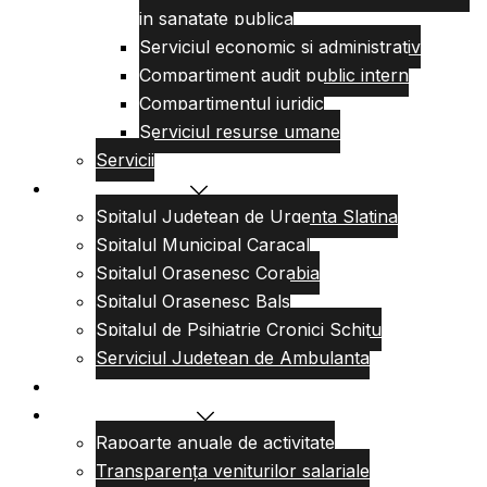
in sanatate publica
Serviciul economic si administrativ
Compartiment audit public intern
Compartimentul juridic
Serviciul resurse umane
Servicii
Reteaua sanitara
Spitalul Judetean de Urgenta Slatina
Spitalul Municipal Caracal
Spitalul Orasenesc Corabia
Spitalul Orasenesc Bals
Spitalul de Psihiatrie Cronici Schitu
Serviciul Judetean de Ambulanta
Centre de permanenta
Informatii Publice
Rapoarte anuale de activitate
Transparența veniturilor salariale