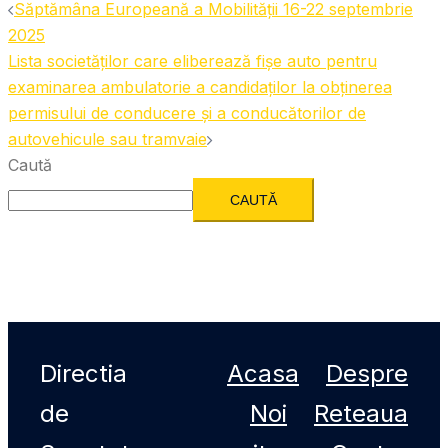
Săptămâna Europeană a Mobilității 16-22 septembrie
2025
Lista societăților care eliberează fișe auto pentru
examinarea ambulatorie a candidaților la obținerea
permisului de conducere și a conducătorilor de
autovehicule sau tramvaie
Caută
CAUTĂ
Directia
Acasa
Despre
de
Noi
Reteaua