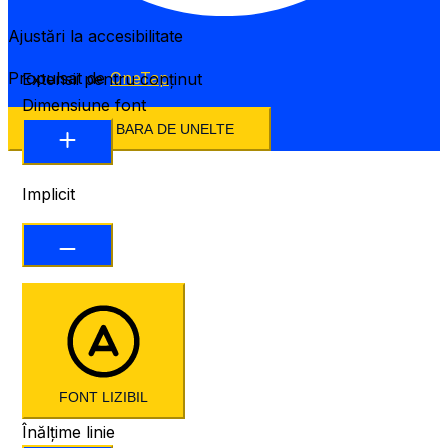
Ajustări la accesibilitate
Propulsat de
OneTap
Extensii pentru conținut
Dimensiune font
ASCUNDE BARA DE UNELTE
Implicit
FONT LIZIBIL
Înălțime linie