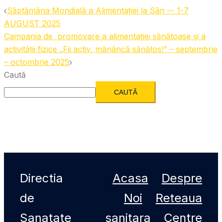
Săptămâna Mondială a Alimentației la Sân –- 1-7
AUGUST 2025
Campania de promovare a alimentației sănătoase și a
activității fizice „Fii activ, mănâncă sănătos!” – septembrie
– octombrie 2025
Caută
CAUTĂ
Directia
Acasa
Despre
de
Noi
Reteaua
Sanatate
sanitara
Centre