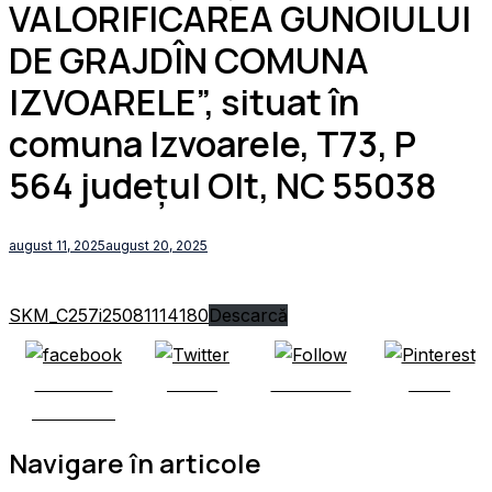
VALORIFICAREA GUNOIULUI
DE GRAJDÎN COMUNA
IZVOARELE”, situat în
comuna Izvoarele, T73, P
564 județul Olt, NC 55038
august 11, 2025
august 20, 2025
SKM_C257i25081114180
Descarcă
Share on
Tweet
Follow us
Save
Facebook
Navigare în articole