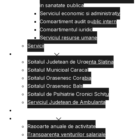
in sanatate publica
Serviciul economic si administrativ
Compartiment audit public intern
Compartimentul juridic
Serviciul resurse umane
Servicii
Reteaua sanitara
Spitalul Judetean de Urgenta Slatina
Spitalul Municipal Caracal
Spitalul Orasenesc Corabia
Spitalul Orasenesc Bals
Spitalul de Psihiatrie Cronici Schitu
Serviciul Judetean de Ambulanta
Centre de permanenta
Informatii Publice
Rapoarte anuale de activitate
Transparența veniturilor salariale