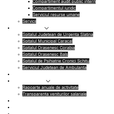
Compartiment audit public intern
Compartimentul juridic
Serviciul resurse umane
Servicii
Reteaua sanitara
Spitalul Judetean de Urgenta Slatina
Spitalul Municipal Caracal
Spitalul Orasenesc Corabia
Spitalul Orasenesc Bals
Spitalul de Psihiatrie Cronici Schitu
Serviciul Judetean de Ambulanta
Centre de permanenta
Informatii Publice
Rapoarte anuale de activitate
Transparența veniturilor salariale
Informatii utile
Formulare utile
Integritatea Institutionala