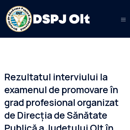
Sari
la
conținut
Rezultatul interviului la
examenul de promovare în
grad profesional organizat
de Direcția de Sănătate
Publică a Județului Olt în