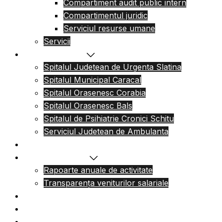
Compartiment audit public intern
Compartimentul juridic
Serviciul resurse umane
Servicii
Reteaua sanitara
Spitalul Judetean de Urgenta Slatina
Spitalul Municipal Caracal
Spitalul Orasenesc Corabia
Spitalul Orasenesc Bals
Spitalul de Psihiatrie Cronici Schitu
Serviciul Judetean de Ambulanta
Centre de permanenta
Informatii Publice
Rapoarte anuale de activitate
Transparența veniturilor salariale
Informatii utile
Formulare utile
Integritatea Institutionala