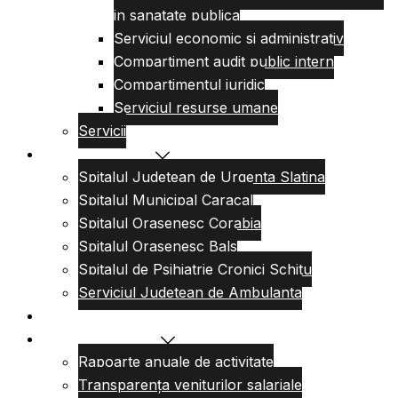
in sanatate publica
Serviciul economic si administrativ
Compartiment audit public intern
Compartimentul juridic
Serviciul resurse umane
Servicii
Reteaua sanitara
Spitalul Judetean de Urgenta Slatina
Spitalul Municipal Caracal
Spitalul Orasenesc Corabia
Spitalul Orasenesc Bals
Spitalul de Psihiatrie Cronici Schitu
Serviciul Judetean de Ambulanta
Centre de permanenta
Informatii Publice
Rapoarte anuale de activitate
Transparența veniturilor salariale