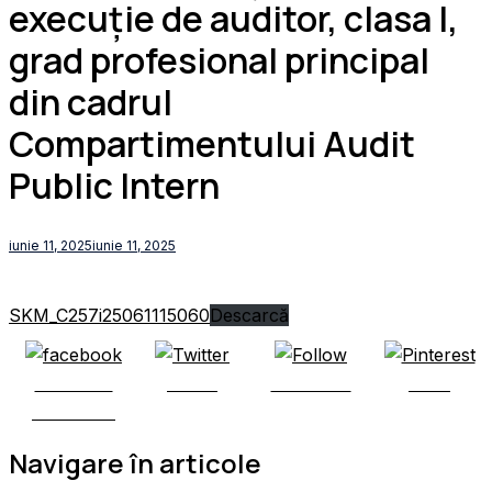
execuție de auditor, clasa I,
grad profesional principal
din cadrul
Compartimentului Audit
Public Intern
iunie 11, 2025
iunie 11, 2025
SKM_C257i25061115060
Descarcă
Share on
Tweet
Follow us
Save
Facebook
Navigare în articole