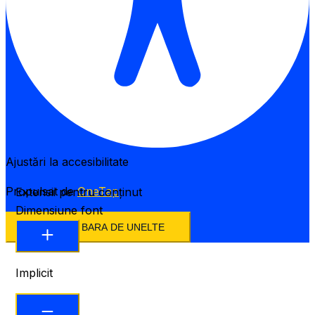
Ajustări la accesibilitate
Propulsat de
OneTap
Extensii pentru conținut
Dimensiune font
ASCUNDE BARA DE UNELTE
Implicit