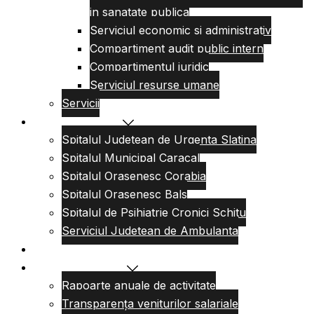
in sanatate publica
Serviciul economic si administrativ
Compartiment audit public intern
Compartimentul juridic
Serviciul resurse umane
Servicii
Reteaua sanitara
Spitalul Judetean de Urgenta Slatina
Spitalul Municipal Caracal
Spitalul Orasenesc Corabia
Spitalul Orasenesc Bals
Spitalul de Psihiatrie Cronici Schitu
Serviciul Judetean de Ambulanta
Centre de permanenta
Informatii Publice
Rapoarte anuale de activitate
Transparența veniturilor salariale