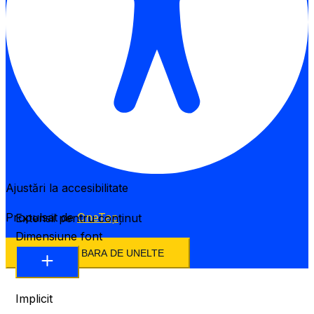
Ajustări la accesibilitate
Propulsat de
OneTap
Extensii pentru conținut
Dimensiune font
ASCUNDE BARA DE UNELTE
Implicit