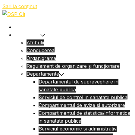
Sari la conținut
Acasa
Despre Noi
Atributii
Conducerea
Organigrama
Regulament de organizare și funcționare
Departamente
Departamentul de supraveghere in
sanatate publica
Serviciul de control in sanatate publica
Compartimentul de avize si autorizare
Compartimentul de statistica/informatica
in sanatate publica
Serviciul economic si administrativ