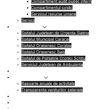
Compartiment audit public intern
Compartimentul juridic
Serviciul resurse umane
Servicii
Reteaua sanitara
Spitalul Judetean de Urgenta Slatina
Spitalul Municipal Caracal
Spitalul Orasenesc Corabia
Spitalul Orasenesc Bals
Spitalul de Psihiatrie Cronici Schitu
Serviciul Judetean de Ambulanta
Centre de permanenta
Informatii Publice
Rapoarte anuale de activitate
Transparența veniturilor salariale
Informatii utile
Formulare utile
Integritatea Institutionala