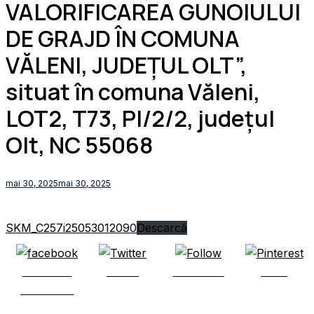
VALORIFICAREA GUNOIULUI
DE GRAJD ÎN COMUNA
VĂLENI, JUDEȚUL OLT”,
situat în comuna Văleni,
LOT2, T73, Pl/2/2, județul
Olt, NC 55068
mai 30, 2025
mai 30, 2025
SKM_C257i25053012090
Descarcă
Share on
Tweet
Follow us
Save
Facebook