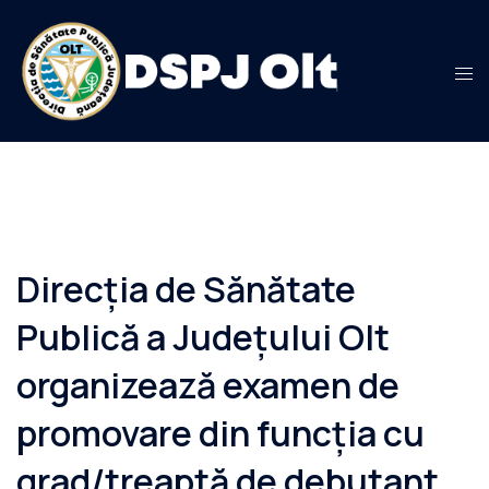
Sari
la
conținut
Direcția de Sănătate
Publică a Județului Olt
organizează examen de
promovare din funcția cu
grad/treaptă de debutant