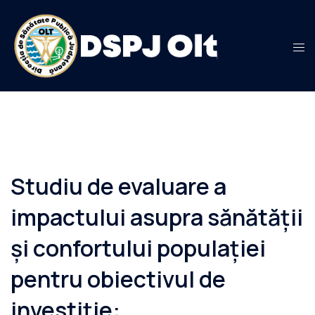
Sari
la
conținut
Studiu de evaluare a
impactului asupra sănătății
și confortului populației
pentru obiectivul de
investiție: