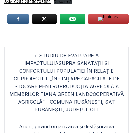
SKM_C257i25050708550
Descarcă
Navigare
STUDIU DE EVALUARE A
în
IMPACTULUIASUPRA SĂNĂTĂȚII ȘI
articole
CONFORTULUI POPULAȚIEI ÎN RELAȚIE
CUPROIECTUL „ÎNFIINȚARE CAPACITATE DE
STOCARE PENTRUPRODUCȚIA AGRICOLĂ A
MEMBRILOR TIANA GREEN LANDCOOPERATIVĂ
AGRICOLĂ” – COMUNA RUSĂNEȘTI, SAT
RUSĂNEȘTI, JUDEȚUL OLT
Anunț privind organizarea și desfășurarea