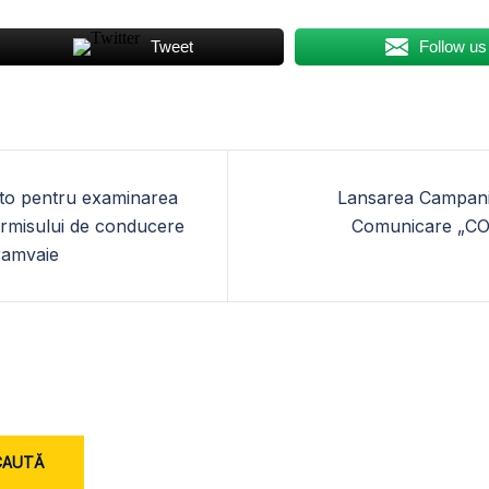
Tweet
Follow us
auto pentru examinarea
Lansarea Campanie
ermisului de conducere
Comunicare „C
tramvaie
CAUTĂ