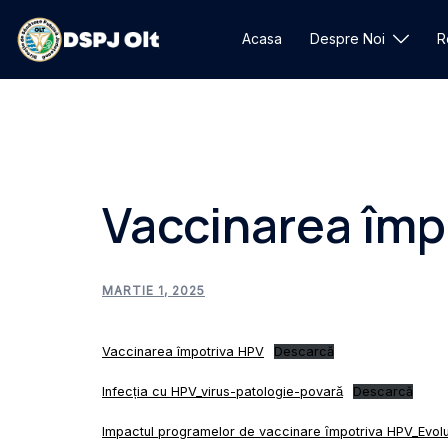
Sari
la
Acasa
Despre Noi
R
conținut
Vaccinarea împ
MARTIE 1, 2025
Vaccinarea împotriva HPV
Descarcă
Infecția cu HPV_virus-patologie-povară
Descarcă
Impactul programelor de vaccinare ȋmpotriva HPV_Evoluți