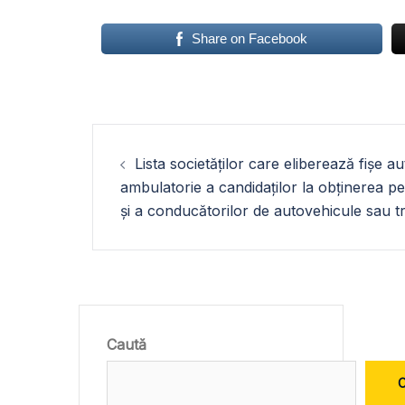
Share on Facebook
Navigare
Lista societăților care eliberează fișe 
în
ambulatorie a candidaților la obținerea p
și a conducătorilor de autovehicule sau 
articole
Caută