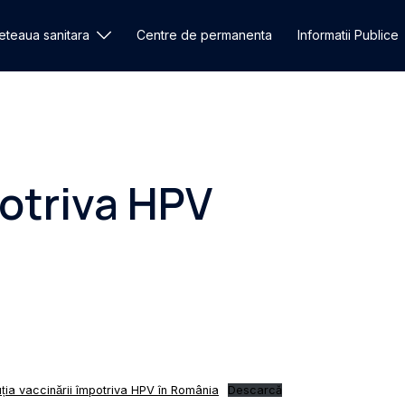
eteaua sanitara
Centre de permanenta
Informatii Publice
otriva HPV
a vaccinării împotriva HPV în România
Descarcă