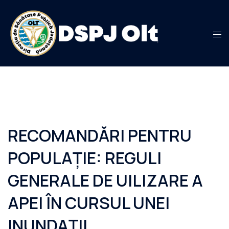
Sari
la
conținut
RECOMANDĂRI PENTRU
POPULAȚIE: REGULI
GENERALE DE UILIZARE A
APEI ÎN CURSUL UNEI
INUNDAȚII