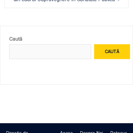
Caută
CAUTĂ
Directia de
Acasa
Despre Noi
Reteaua