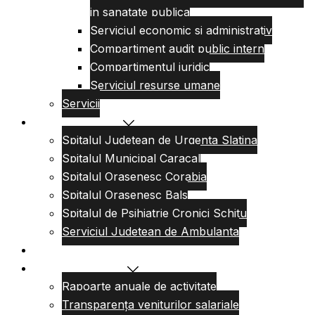
in sanatate publica
Serviciul economic si administrativ
Compartiment audit public intern
Compartimentul juridic
Serviciul resurse umane
Servicii
Reteaua sanitara
Spitalul Judetean de Urgenta Slatina
Spitalul Municipal Caracal
Spitalul Orasenesc Corabia
Spitalul Orasenesc Bals
Spitalul de Psihiatrie Cronici Schitu
Serviciul Judetean de Ambulanta
Centre de permanenta
Informatii Publice
Rapoarte anuale de activitate
Transparența veniturilor salariale