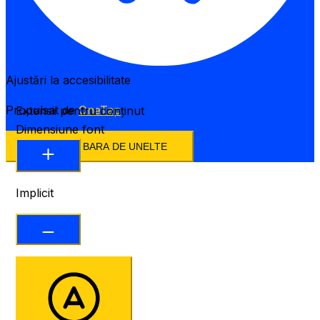
Ajustări la accesibilitate
Propulsat de
OneTap
Extensii pentru conținut
Dimensiune font
ASCUNDE BARA DE UNELTE
Implicit