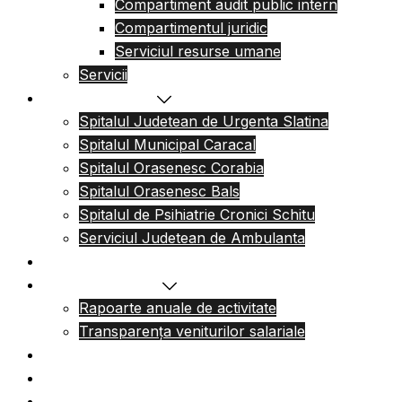
Compartiment audit public intern
Compartimentul juridic
Serviciul resurse umane
Servicii
Reteaua sanitara
Spitalul Judetean de Urgenta Slatina
Spitalul Municipal Caracal
Spitalul Orasenesc Corabia
Spitalul Orasenesc Bals
Spitalul de Psihiatrie Cronici Schitu
Serviciul Judetean de Ambulanta
Centre de permanenta
Informatii Publice
Rapoarte anuale de activitate
Transparența veniturilor salariale
Informatii utile
Formulare utile
Integritatea Institutionala