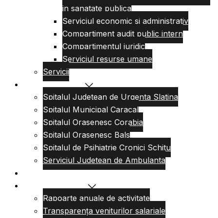
in sanatate publica
Serviciul economic si administrativ
Compartiment audit public intern
Compartimentul juridic
Serviciul resurse umane
Servicii
Reteaua sanitara
Spitalul Judetean de Urgenta Slatina
Spitalul Municipal Caracal
Spitalul Orasenesc Corabia
Spitalul Orasenesc Bals
Spitalul de Psihiatrie Cronici Schitu
Serviciul Judetean de Ambulanta
Centre de permanenta
Informatii Publice
Rapoarte anuale de activitate
Transparența veniturilor salariale