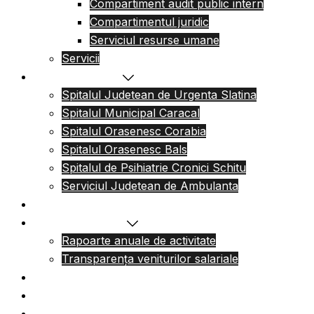
Compartiment audit public intern
Compartimentul juridic
Serviciul resurse umane
Servicii
Reteaua sanitara
Spitalul Judetean de Urgenta Slatina
Spitalul Municipal Caracal
Spitalul Orasenesc Corabia
Spitalul Orasenesc Bals
Spitalul de Psihiatrie Cronici Schitu
Serviciul Judetean de Ambulanta
Centre de permanenta
Informatii Publice
Rapoarte anuale de activitate
Transparența veniturilor salariale
Informatii utile
Formulare utile
Integritatea Institutionala