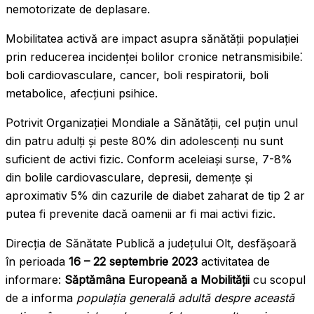
nemotorizate de deplasare.
Mobilitatea activă are impact asupra sănătății populației
prin reducerea incidenței bolilor cronice netransmisibile⁚
boli cardiovasculare, cancer, boli respiratorii, boli
metabolice, afecțiuni psihice.
Potrivit Organizației Mondiale a Sănătății, cel puțin unul
din patru adulți și peste 80% din adolescenți nu sunt
suficient de activi fizic. Conform aceleiași surse, 7-8%
din bolile cardiovasculare, depresii, demențe și
aproximativ 5% din cazurile de diabet zaharat de tip 2 ar
putea fi prevenite dacă oamenii ar fi mai activi fizic.
Direcția de Sănătate Publică a județului Olt, desfășoară
în perioada
16 – 22
septembrie 2023
activitatea de
informare:
Săptămâna Europeană a Mobilității
cu
scopul
de a informa
populația generală adultă despre această