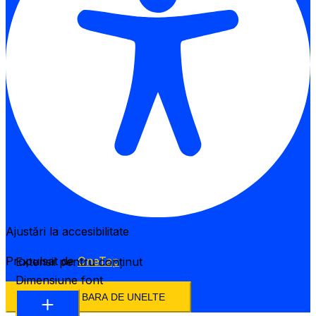
Ajustări la accesibilitate
Propulsat de
OneTap
Extensii pentru conținut
Dimensiune font
ASCUNDE BARA DE UNELTE