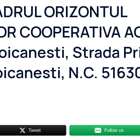
ADRUL ORIZONTUL
OR COOPERATIVA A
oicanesti, Strada Pri
icanesti, N.C. 51630
Tweet
Follow us