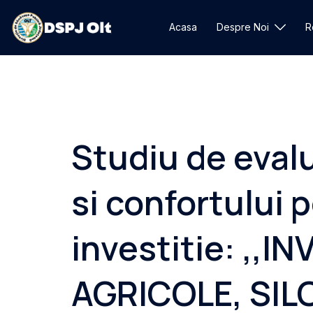
Sari
la
Acasa
Despre Noi
R
conținut
Studiu de evalu
si confortului 
investitie: ,,
AGRICOLE, SIL