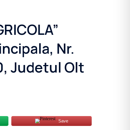
GRICOLA”
ncipala, Nr.
, Judetul Olt
Save