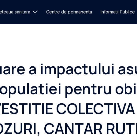
eteaua sanitara
Centre de permanenta
Informatii Publice
are a impactului as
populatiei pentru ob
INVESTITIE COLECTIVA
OZURI, CANTAR RUTI