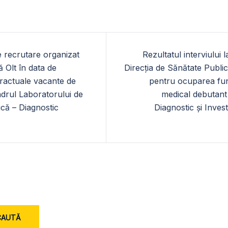
e recrutare organizat
Rezultatul interviului
 Olt în data de
Direcția de Sănătate Publi
ractuale vacante de
pentru ocuparea func
adrul Laboratorului de
medical debutant 
ică – Diagnostic
Diagnostic și Inves
CAUTĂ