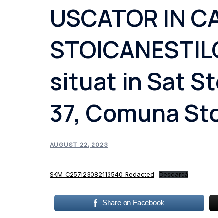
USCATOR IN C
STOICANESTIL
situat in Sat St
37, Comuna Sto
AUGUST 22, 2023
SKM_C257i23082113540_Redacted
Descarcă
Share on Facebook