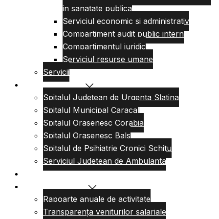
in sanatate publica
Serviciul economic si administrativ
Compartiment audit public intern
Compartimentul juridic
Serviciul resurse umane
Servicii
Reteaua sanitara
Spitalul Judetean de Urgenta Slatina
Spitalul Municipal Caracal
Spitalul Orasenesc Corabia
Spitalul Orasenesc Bals
Spitalul de Psihiatrie Cronici Schitu
Serviciul Judetean de Ambulanta
Centre de permanenta
Informatii Publice
Rapoarte anuale de activitate
Transparența veniturilor salariale