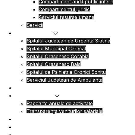
Compartiment audit public intern
Compartimentul juridic
Serviciul resurse umane
Servicii
Reteaua sanitara
Spitalul Judetean de Urgenta Slatina
Spitalul Municipal Caracal
Spitalul Orasenesc Corabia
Spitalul Orasenesc Bals
Spitalul de Psihiatrie Cronici Schitu
Serviciul Judetean de Ambulanta
Centre de permanenta
Informatii Publice
Rapoarte anuale de activitate
Transparența veniturilor salariale
Informatii utile
Formulare utile
Integritatea Institutionala