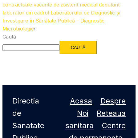
contractuale vacante de asistent medical debutant
laborator din cadrul Laboratorului de Diagnostic și
Investigare în Sănătate Publică – Diagnostic
Microbiologic
Caută
CAUTĂ
Directia
Acasa
Despre
de
Noi
Reteaua
Sanatate
sanitara
Centre
Publica
de permanenta