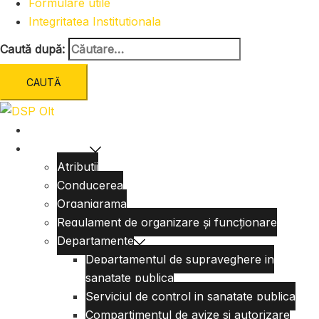
Formulare utile
Integritatea Institutionala
Caută după:
Acasa
Despre Noi
Atributii
Conducerea
Organigrama
Regulament de organizare și funcționare
Departamente
Departamentul de supraveghere in
sanatate publica
Serviciul de control in sanatate publica
Compartimentul de avize si autorizare