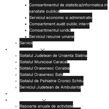
Compartimentul de statistica/informatica in
sanatate publica
Serviciul economic si administrativ
Compartiment audit public intern
Compartimentul juridic
Serviciul resurse umane
Servicii
Reteaua sanitara
Spitalul Judetean de Urgenta Slatina
Spitalul Municipal Caracal
Spitalul Orasenesc Corabia
Spitalul Orasenesc Bals
Spitalul de Psihiatrie Cronici Schitu
Serviciul Judetean de Ambulanta
Centre de permanenta
Informatii Publice
Rapoarte anuale de activitate