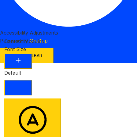
Accessibility Adjustments
Powered by
OneTap
Content Modules
Font Size
HIDE TOOLBAR
Default