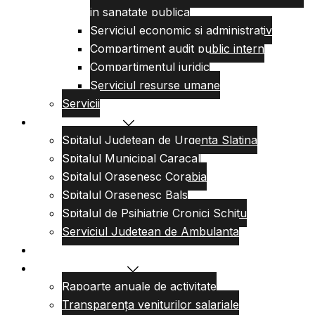
in sanatate publica
Serviciul economic si administrativ
Compartiment audit public intern
Compartimentul juridic
Serviciul resurse umane
Servicii
Reteaua sanitara
Spitalul Judetean de Urgenta Slatina
Spitalul Municipal Caracal
Spitalul Orasenesc Corabia
Spitalul Orasenesc Bals
Spitalul de Psihiatrie Cronici Schitu
Serviciul Judetean de Ambulanta
Centre de permanenta
Informatii Publice
Rapoarte anuale de activitate
Transparența veniturilor salariale