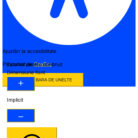
Ajustări la accesibilitate
Propulsat de
OneTap
Extensii pentru conținut
Dimensiune font
ASCUNDE BARA DE UNELTE
Implicit