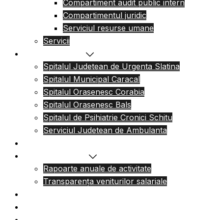
Compartiment audit public intern
Compartimentul juridic
Serviciul resurse umane
Servicii
Reteaua sanitara
Spitalul Judetean de Urgenta Slatina
Spitalul Municipal Caracal
Spitalul Orasenesc Corabia
Spitalul Orasenesc Bals
Spitalul de Psihiatrie Cronici Schitu
Serviciul Judetean de Ambulanta
Centre de permanenta
Informatii Publice
Rapoarte anuale de activitate
Transparența veniturilor salariale
Informatii utile
Formulare utile
Integritatea Institutionala