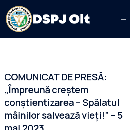
Sari
la
conținut
COMUNICAT DE PRESĂ:
„Împreună creștem
conștientizarea – Spălatul
mâinilor salvează vieți!” – 5
mai 2023