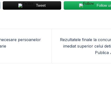
Tweet
Follow u
e necesare persoanelor
Rezultatele finale la conc
arie
imediat superior celui det
Publica 