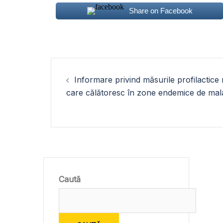
Share on Facebook
Navigare
Informare privind măsurile profilactic
în
care călătoresc în zone endemice de mal
articole
Caută