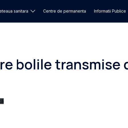
eteaua sanitara
Centre de permanenta
Informatii Publice
re bolile transmise
că