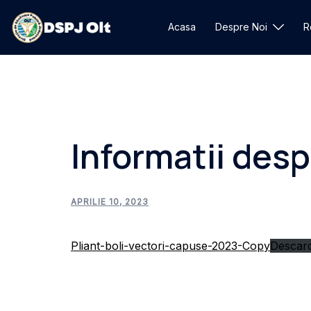
Sari
la
Acasa
Despre Noi
R
conținut
Informatii desp
APRILIE 10, 2023
Pliant-boli-vectori-capuse-2023-Copy
Descar