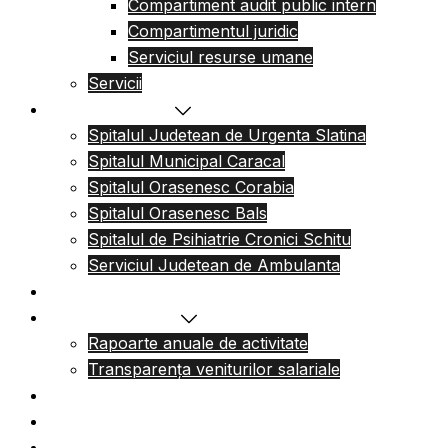
Compartiment audit public intern
Compartimentul juridic
Serviciul resurse umane
Servicii
Reteaua sanitara
Spitalul Judetean de Urgenta Slatina
Spitalul Municipal Caracal
Spitalul Orasenesc Corabia
Spitalul Orasenesc Bals
Spitalul de Psihiatrie Cronici Schitu
Serviciul Judetean de Ambulanta
Centre de permanenta
Informatii Publice
Rapoarte anuale de activitate
Transparența veniturilor salariale
Informatii utile
Formulare utile
Integritatea Institutionala