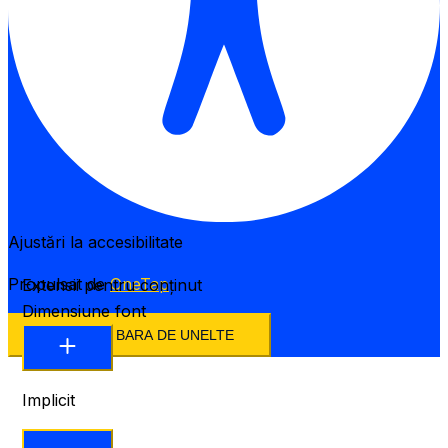
Ajustări la accesibilitate
Propulsat de
OneTap
Extensii pentru conținut
Dimensiune font
ASCUNDE BARA DE UNELTE
Implicit