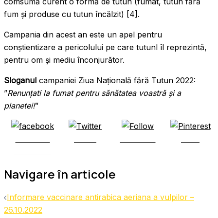
comsumă curent o formă de tutun (fumat, tutun fără
fum și produse cu tutun încălzit) [4].
Campania din acest an este un apel pentru
conștientizare a pericolului pe care tutunl îl reprezintă,
pentru om și mediu înconjurător.
Sloganul
campaniei Ziua Națională fără Tutun 2022:
”
Renunțati la fumat pentru sănătatea voastră și a
planetei!
”
Share on
Tweet
Follow us
Save
Facebook
Navigare în articole
Informare vaccinare antirabica aeriana a vulpilor –
26.10.2022