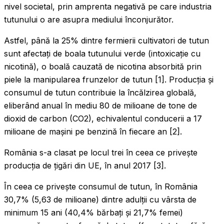
nivel societal, prin amprenta negativă pe care industria
tutunului o are asupra mediului înconjurător.
Astfel, până la 25% dintre fermierii cultivatori de tutun
sunt afectați de boala tutunului verde (intoxicație cu
nicotină), o boală cauzată de nicotina absorbită prin
piele la manipularea frunzelor de tutun [1]. Producția și
consumul de tutun contribuie la încălzirea globală,
eliberând anual în mediu 80 de milioane de tone de
dioxid de carbon (CO2), echivalentul conducerii a 17
milioane de mașini pe benzină în fiecare an [2].
România s-a clasat pe locul trei în ceea ce priveşte
producţia de ţigări din UE, în anul 2017 [3].
În ceea ce privește consumul de tutun, în România
30,7% (5,63 de milioane) dintre adulții cu vârsta de
minimum 15 ani (40,4% bărbați și 21,7% femei)