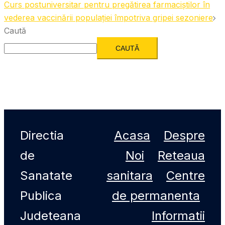
Curs postuniversitar pentru pregătirea farmaciștilor în
vederea vaccinării populației împotriva gripei sezoniere
Caută
CAUTĂ
Directia
Acasa
Despre
de
Noi
Reteaua
Sanatate
sanitara
Centre
Publica
de permanenta
Judeteana
Informatii