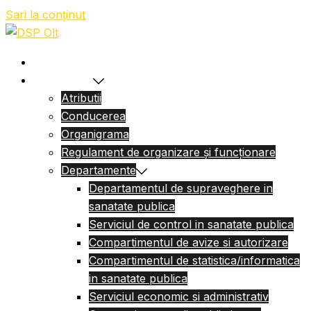
Sari la conținut
Acasa
Despre Noi
Atributii
Conducerea
Organigrama
Regulament de organizare și funcționare
Departamente
Departamentul de supraveghere in
sanatate publica
Serviciul de control in sanatate publica
Compartimentul de avize si autorizare
Compartimentul de statistica/informatica
in sanatate publica
Serviciul economic si administrativ