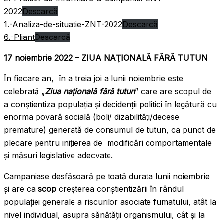
2022
Descarcă
1.-Analiza-de-situatie-ZNT-2022
Descarcă
6.-Pliant
Descarcă
17 noiembrie 2022 – ZIUA NAŢIONALĂ FĂRĂ TUTUN
În fiecare an, în a treia joi a lunii noiembrie este
celebrată „
Ziua naţională fără tutun
” care are scopul de
a conştientiza populația şi decidenţii politici în legătură cu
enorma povară socială (boli/ dizabilități/decese
premature) generată de consumul de tutun, ca punct de
plecare pentru inițierea de modificări comportamentale
și măsuri legislative adecvate.
Campaniase desfășoară pe toată durata lunii noiembrie
și are ca
scop
creșterea conștientizării în rândul
populației generale a riscurilor asociate fumatului, atât la
nivel individual, asupra sănătății organismului, cât și la