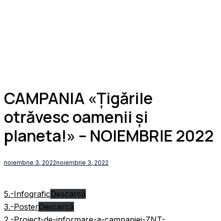
CAMPANIA «Ţigările
otrăvesc oamenii şi
planeta!» – NOIEMBRIE 2022
noiembrie 3, 2022
noiembrie 3, 2022
5.-Infografic
Descarcă
3.-Poster
Descarcă
2.-Proiect-de-informare-a-campaniei-ZNT-