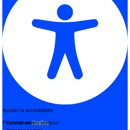
Ajustări la accesibilitate
Propulsat de
OneTap
Extensii pentru conținut