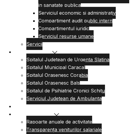
in sanatate publica
Serviciul economic si administrativ
Compartiment audit public intern
Compartimentul juridic
Serviciul resurse umane
Servicii
Reteaua sanitara
Spitalul Judetean de Urgenta Slatina
Spitalul Municipal Caracal
Spitalul Orasenesc Corabia
Spitalul Orasenesc Bals
Spitalul de Psihiatrie Cronici Schitu
Serviciul Judetean de Ambulanta
Centre de permanenta
Informatii Publice
Rapoarte anuale de activitate
Transparența veniturilor salariale