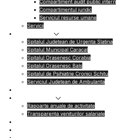
Compartiment audit public intern
Compartimentul juridic
Serviciul resurse umane
Servicii
Reteaua sanitara
Spitalul Judetean de Urgenta Slatina
Spitalul Municipal Caracal
Spitalul Orasenesc Corabia
Spitalul Orasenesc Bals
Spitalul de Psihiatrie Cronici Schitu
Serviciul Judetean de Ambulanta
Centre de permanenta
Informatii Publice
Rapoarte anuale de activitate
Transparența veniturilor salariale
Informatii utile
Formulare utile
Integritatea Institutionala