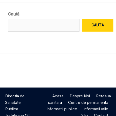
Caută
CAUTĂ
Directia de
Acasa
Despre Noi
Reteaua
Sanatate
sanitara
Centre de permanenta
Publica
Informatii publice
Informatii utile
Judeteana Olt
Stiri
Contact