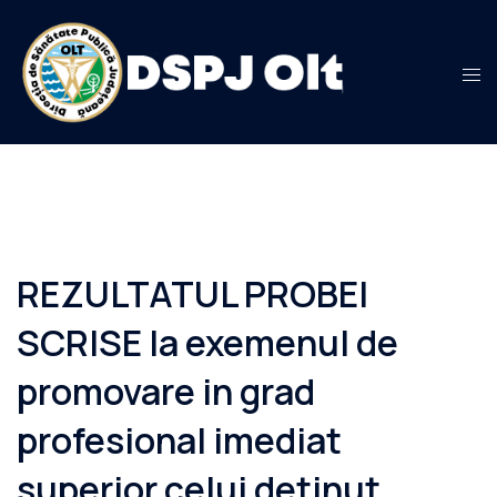
Sari
la
conținut
REZULTATUL PROBEI
SCRISE la exemenul de
promovare in grad
profesional imediat
superior celui detinut,