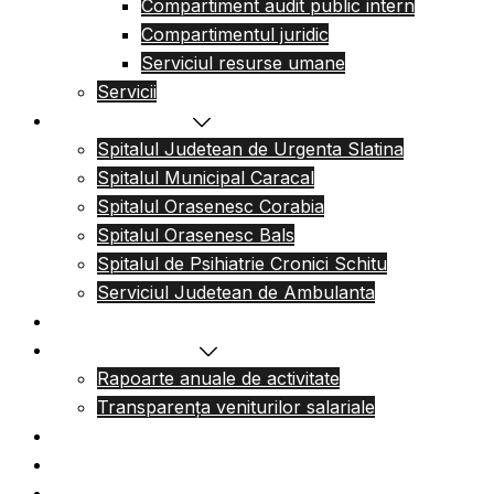
Compartiment audit public intern
Compartimentul juridic
Serviciul resurse umane
Servicii
Reteaua sanitara
Spitalul Judetean de Urgenta Slatina
Spitalul Municipal Caracal
Spitalul Orasenesc Corabia
Spitalul Orasenesc Bals
Spitalul de Psihiatrie Cronici Schitu
Serviciul Judetean de Ambulanta
Centre de permanenta
Informatii Publice
Rapoarte anuale de activitate
Transparența veniturilor salariale
Informatii utile
Formulare utile
Integritatea Institutionala