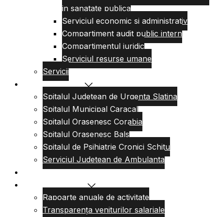
in sanatate publica
Serviciul economic si administrativ
Compartiment audit public intern
Compartimentul juridic
Serviciul resurse umane
Servicii
Reteaua sanitara
Spitalul Judetean de Urgenta Slatina
Spitalul Municipal Caracal
Spitalul Orasenesc Corabia
Spitalul Orasenesc Bals
Spitalul de Psihiatrie Cronici Schitu
Serviciul Judetean de Ambulanta
Centre de permanenta
Informatii Publice
Rapoarte anuale de activitate
Transparența veniturilor salariale