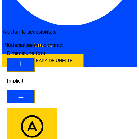
Ajustări la accesibilitate
Propulsat de
OneTap
Extensii pentru conținut
Dimensiune font
ASCUNDE BARA DE UNELTE
Implicit