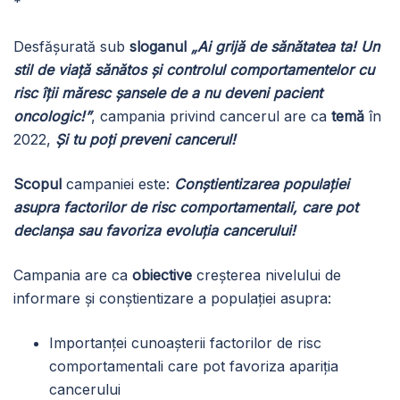
*
Desfășurată sub
sloganul
„Ai grijă de sănătatea ta! Un
stil de viață sănătos și controlul comportamentelor cu
risc îții măresc șansele de a nu deveni pacient
oncologic!”
,
campania privind cancerul are ca
temă
în
2022,
Și tu poți preveni cancerul!
Scopul
campaniei este:
Conștientizarea populației
asupra
factorilor de risc comportamentali, care pot
declanșa sau favoriza evolu
ț
ia cancerului!
Campania are ca
obiective
creșterea nivelului de
informare și conștientizare a populației asupra:
Importanței cunoașterii factorilor de risc
comportamentali care pot favoriza apariția
cancerului