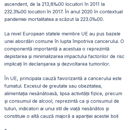
ascendent, de la 213,8‰00 locuitori în 2011 la
232.3‰00 locuitori în 2017. Ȋn anul 2020 ȋn contextual
pandemiei mortalitatea a scăzut la 223.0‰00.
La nivel European statele membre UE au pus bazele
unei abordări comune în lupta împotriva cancerului. O
componentă importantă a acestuia o reprezintă
depistarea și minimalizarea impactului factorilor de risc
implicați în declanșarea și dezvoltarea tumorilor.
În UE, principala cauză favorizantă a cancerului este
fumatul. Excesul de greutate sau obezitatea,
alimentația nesănătoasă, lipsa activității fizice, precum
și consumul de alcool, reprezintă ca și consumul de
tutun, indicatori ai unui stil de viață nesănătos și
constituie o altă cauză majoră a apariției acestei boli