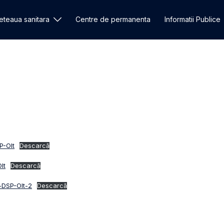
eteaua sanitara
Centre de permanenta
Informatii Publice
P-Olt
Descarcă
lt
Descarcă
i-DSP-Olt-2
Descarcă