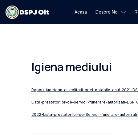
Sari
la
Acasa
Despre Noi
R
conținut
Igiena mediului
Raport-judetean-al-calitatii-apei-potabile-anul-2021-DS
Lista-prestatorilor-de-servicii-funerare-autorizati-DSP-O
2022-Lista-prestatorilor-de-Servicii-funerare-autorizat