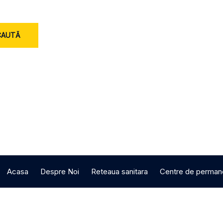
CAUTĂ
Acasa
Despre Noi
Reteaua sanitara
Centre de perman