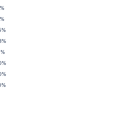
1%
1%
5%
43%
1%
00%
00%
0%