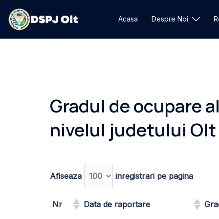
Sari
la
Acasa
Despre Noi
R
conținut
Gradul de ocupare al
nivelul judetului Olt
Afiseaza
inregistrari pe pagina
Nr
Data de raportare
Gra