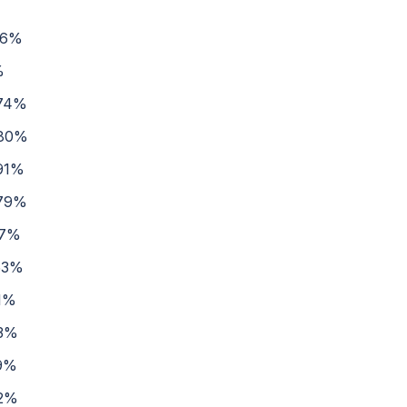
26%
%
74%
,80%
91%
79%
17%
53%
11%
3%
9%
2%