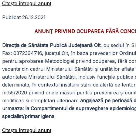
Citeşte întregul anunţ
Publicat 28.12.2021
ANUNŢ PRIVIND OCUPAREA FĂRĂ CONC
Direcția de Sănătate Publică Județeană Olt
, cu sediul în S
Fax: 0372394716, județul Olt, în baza prevederilor Ordinul
pentru aprobarea Metodologiei privind ocuparea, fără co
vacante din cadrul Ministerului Sănătății și unităților afla
autoritatea Ministerului Sănătății, inclusiv funcțiile publi
determinata, în contextul instituirii stării de alertă pe teri
nr.55/2020 privind unele măsuri pentru prevenirea și co
modificari si completari ulterioare
angajează pe perioadă 
urmeaza: la Compartimentul de supraveghere epidemiologică
specialist/primar igiena
Citeşte întregul anunţ