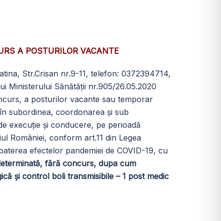
URS A POSTURILOR VACANTE
latina, Str.Crisan nr.9-11, telefon: 0372394714,
ui Ministerului Sănătății nr.905/26.05.2020
ncurs, a posturilor vacante sau temporar
te în subordinea, coordonarea și sub
ce de execuție și conducere, pe perioadă
toriul României, conform art.11 din Legea
mbaterea efectelor pandemiei de COVID-19, cu
determinată, fără concurs, dupa cum
 şi control boli transmisibile – 1 post medic