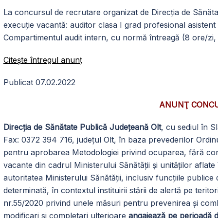
La concursul de recrutare organizat de Direcţia de Sănăta
execuţie vacantă: auditor clasa I grad profesional asistent
Compartimentul audit intern, cu normă întreagă (8 ore/zi
Citeşte întregul anunţ
Publicat 07.02.2022
ANUNŢ CONC
Direcția de Sănătate Publică Județeană Olt
, cu sediul în S
Fax: 0372 394 716, județul Olt, în baza prevederilor Ordinu
pentru aprobarea Metodologiei privind ocuparea, fără co
vacante din cadrul Ministerului Sănătății și unităților afla
autoritatea Ministerului Sănătății, inclusiv funcțiile publi
determinată, în contextul instituirii stării de alertă pe teri
nr.55/2020 privind unele măsuri pentru prevenirea și co
modificari si completari ulterioare
angajează pe perioadă d