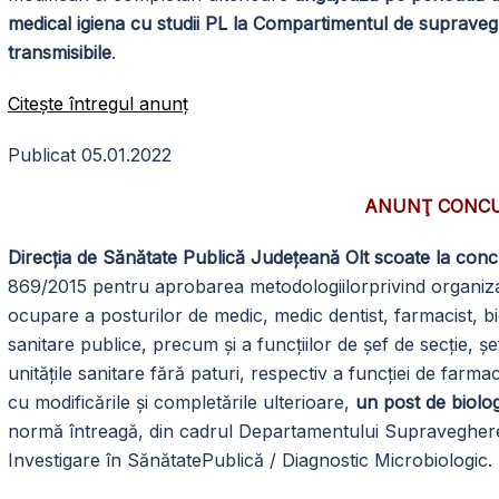
medical igiena cu studii PL la Compartimentul de supravegh
transmisibile
.
Citeşte întregul anunţ
Publicat 05.01.2022
ANUNŢ CONC
Direcția de Sănătate Publică Județeană Olt scoate la con
869/2015 pentru aprobarea metodologiilorprivind organiza
ocupare a posturilor de medic, medic dentist, farmacist, bio
sanitare publice, precum şi a funcţiilor de şef de secţie, ş
unităţile sanitare fără paturi, respectiv a funcţiei de farmac
cu modificările și completările ulterioare,
un post de biolog
normă întreagă, din cadrul Departamentului Supraveghere 
Investigare în SănătatePublică / Diagnostic Microbiologic.