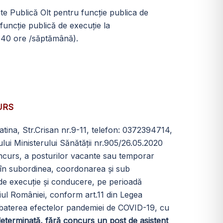
te Publică Olt pentru funcţie publica de
 funcţie publică de execuţie la
, 40 ore /săptămână).
URS
latina, Str.Crisan nr.9-11, telefon: 0372394714,
lui Ministerului Sănătății nr.905/26.05.2020
ncurs, a posturilor vacante sau temporar
te în subordinea, coordonarea și sub
ce de execuție și conducere, pe perioadă
toriul României, conform art.11 din Legea
mbaterea efectelor pandemiei de COVID-19, cu
eterminată, fără concurs un post de asistent