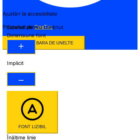
Ajustări la accesibilitate
Propulsat de
OneTap
Extensii pentru conținut
Dimensiune font
ASCUNDE BARA DE UNELTE
Implicit
FONT LIZIBIL
Înălțime linie