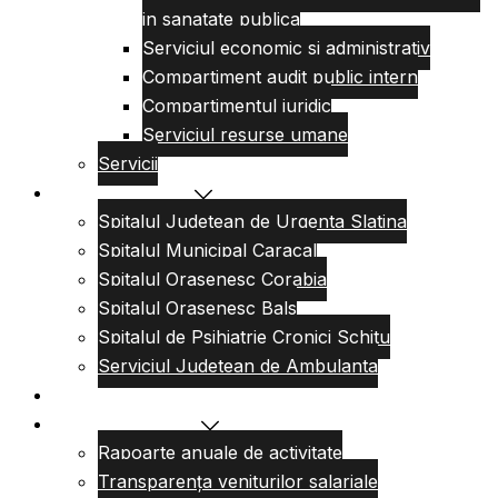
in sanatate publica
Serviciul economic si administrativ
Compartiment audit public intern
Compartimentul juridic
Serviciul resurse umane
Servicii
Reteaua sanitara
Spitalul Judetean de Urgenta Slatina
Spitalul Municipal Caracal
Spitalul Orasenesc Corabia
Spitalul Orasenesc Bals
Spitalul de Psihiatrie Cronici Schitu
Serviciul Judetean de Ambulanta
Centre de permanenta
Informatii Publice
Rapoarte anuale de activitate
Transparența veniturilor salariale