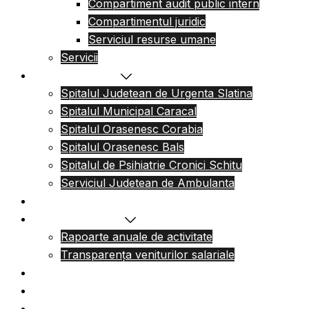
Compartiment audit public intern
Compartimentul juridic
Serviciul resurse umane
Servicii
Reteaua sanitara
Spitalul Judetean de Urgenta Slatina
Spitalul Municipal Caracal
Spitalul Orasenesc Corabia
Spitalul Orasenesc Bals
Spitalul de Psihiatrie Cronici Schitu
Serviciul Judetean de Ambulanta
Centre de permanenta
Informatii Publice
Rapoarte anuale de activitate
Transparența veniturilor salariale
Informatii utile
Formulare utile
Integritatea Institutionala